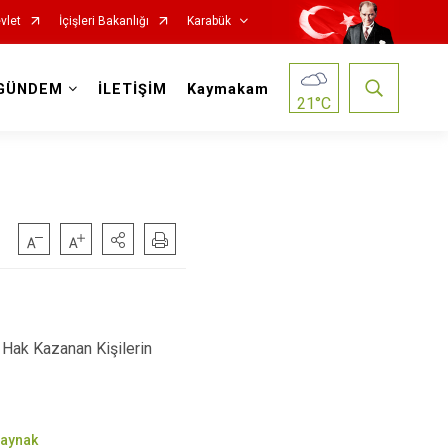
vlet
İçişleri Bakanlığı
Karabük
GÜNDEM
İLETİŞİM
Kaymakam
21
°C
Hak Kazanan Kişilerin