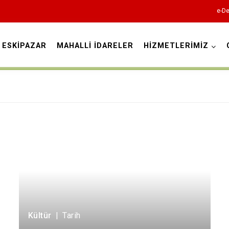
e-De
ESKİPAZAR
MAHALLİ İDARELER
HİZMETLERİMİZ
Karabük
Eflani
Eskipazar
Ovacık
Kültür
|
Tarih