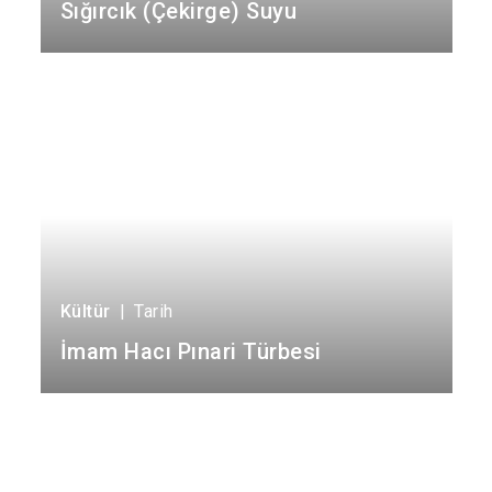
Safranbolu
Sığırcık (Çekirge) Suyu
Yenice
Kültür
|
Tarih
İmam Hacı Pınari Türbesi