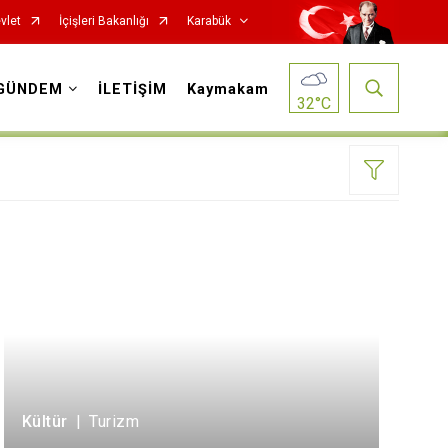
vlet
İçişleri Bakanlığı
Karabük
GÜNDEM
İLETİŞİM
Kaymakam
32
°C
Kültür
|
Turizm