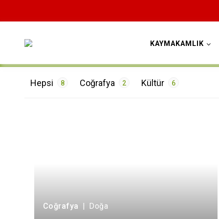
KAYMAKAMLIK
Hepsi
Coğrafya
Kültür
8
2
6
ETİKETLER
Doğa
2
Tarih
4
Turizm
2
Coğrafya
|
Doğa