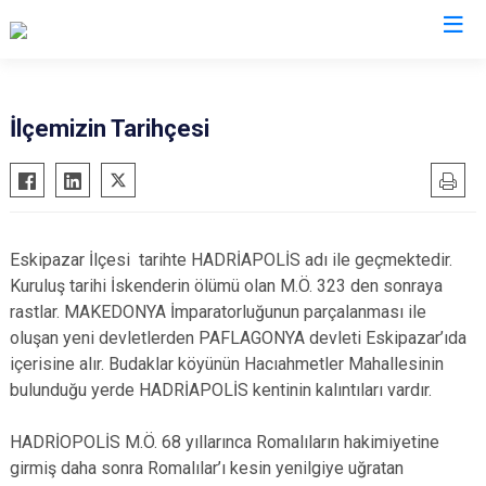
Karabük
İlçemizin Tarihçesi
Eflani
Eskipazar
Ovacık
Eskipazar İlçesi tarihte HADRİAPOLİS adı ile geçmektedir.
Safranbolu
Kuruluş tarihi İskenderin ölümü olan M.Ö. 323 den sonraya
Yenice
rastlar. MAKEDONYA İmparatorluğunun parçalanması ile
oluşan yeni devletlerden PAFLAGONYA devleti Eskipazar’ıda
içerisine alır. Budaklar köyünün Hacıahmetler Mahallesinin
bulunduğu yerde HADRİAPOLİS kentinin kalıntıları vardır.
HADRİOPOLİS M.Ö. 68 yıllarınca Romalıların hakimiyetine
girmiş daha sonra Romalılar’ı kesin yenilgiye uğratan