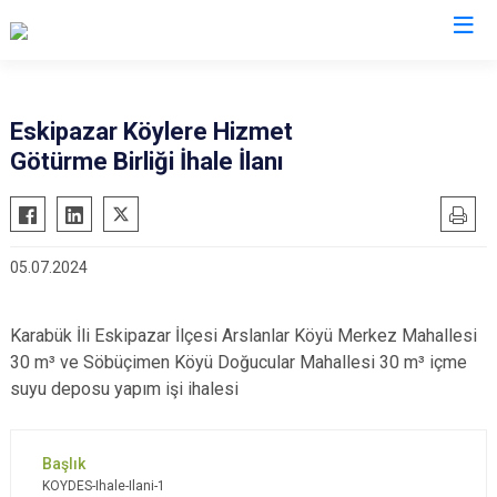
Karabük
Eskipazar Köylere Hizmet
Götürme Birliği İhale İlanı
Eflani
Eskipazar
Ovacık
05.07.2024
Safranbolu
Yenice
Karabük İli Eskipazar İlçesi Arslanlar Köyü Merkez Mahallesi
30
m³ ve Söbüçimen Köyü Doğucular Mahallesi 30 m³ içme
suyu deposu yapım işi ihalesi
KOYDES-Ihale-Ilani-1