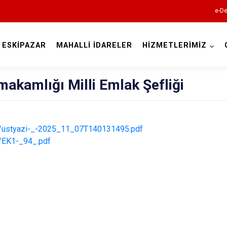
e-De
ESKİPAZAR
MAHALLİ İDARELER
HİZMETLERİMİZ
Karabük
akamlığı Milli Emlak Şefliği
tr/ustyazi-_-2025_11_07T140131495.pdf
r/EK1-_94_.pdf
Eflani
Eskipazar
Ovacık