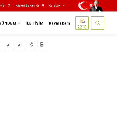
vlet
İçişleri Bakanlığı
Karabük
GÜNDEM
İLETİŞİM
Kaymakam
22
°C