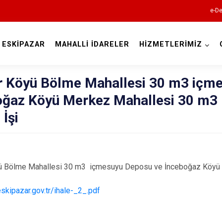
e-De
ESKİPAZAR
MAHALLİ İDARELER
HİZMETLERİMİZ
Karabük
er Köyü Bölme Mahallesi 30 m3 içm
oğaz Köyü Merkez Mahallesi 30 m3
İşi
yü Bölme Mahallesi 30 m3 içmesuyu Deposu ve İnceboğaz Köyü
Eflani
Eskipazar
skipazar.gov.tr/ihale-_2_.pdf
Ovacık