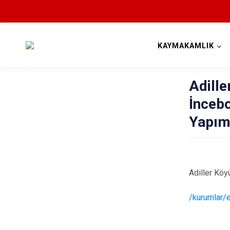
KAYMAKAMLIK
Adill
İnceb
Yapım 
Adiller Kö
/kurumlar/e