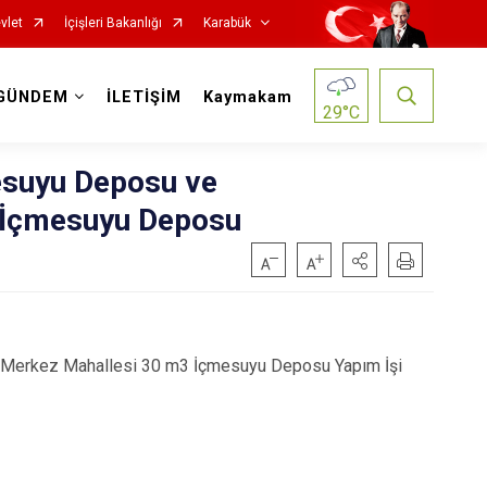
vlet
İçişleri Bakanlığı
Karabük
GÜNDEM
İLETİŞİM
Kaymakam
29
°C
esuyu Deposu ve
 İçmesuyu Deposu
 Merkez Mahallesi 30 m3 İçmesuyu Deposu Yapım İşi